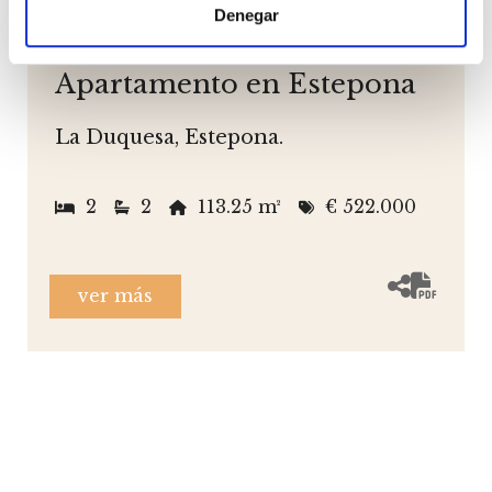
Denegar
REF: 02506
Apartamento en Estepona
La Duquesa, Estepona.
2
2
113.25 m²
€ 522.000
ver más