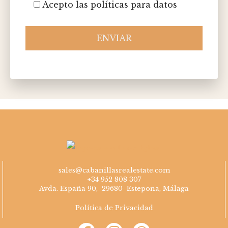
Acepto las políticas para datos
ENVIAR
Please
leave
this
field
empty.
sales@cabanillasrealestate.com
+34 952 808 307
Avda. España 90, 29680 Estepona, Málaga
Política de Privacidad