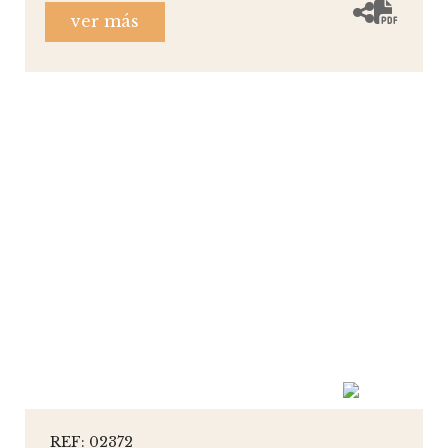
ver más
REF: 02372