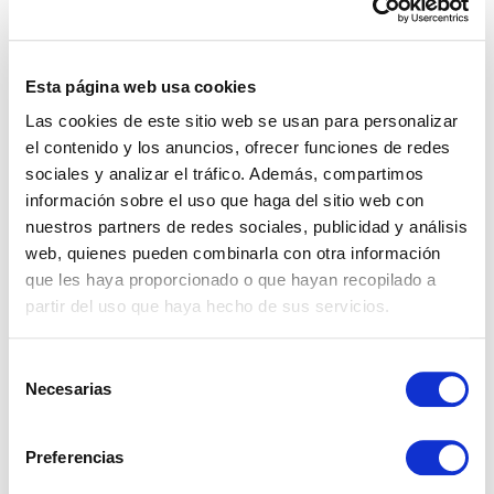
Esta página web usa cookies
Las cookies de este sitio web se usan para personalizar
el contenido y los anuncios, ofrecer funciones de redes
sociales y analizar el tráfico. Además, compartimos
información sobre el uso que haga del sitio web con
nuestros partners de redes sociales, publicidad y análisis
web, quienes pueden combinarla con otra información
que les haya proporcionado o que hayan recopilado a
REF: 02051
partir del uso que haya hecho de sus servicios.
Apartamento en Estepona
Selección
Las Mesas, Estepona.
Necesarias
de
consentimiento
3
2
106 m²
€ 533.000
Preferencias