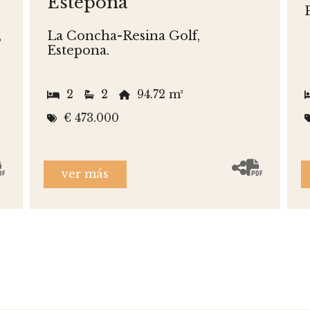
Estepona
,
La Concha-Resina Golf,
Estepona.
2
2
94.72 m²
€ 473.000
ver más