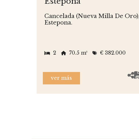
Estepona
Cancelada (Nueva Milla De Oro)
Estepona.
2
70.5 m²
€ 382.000
ver más