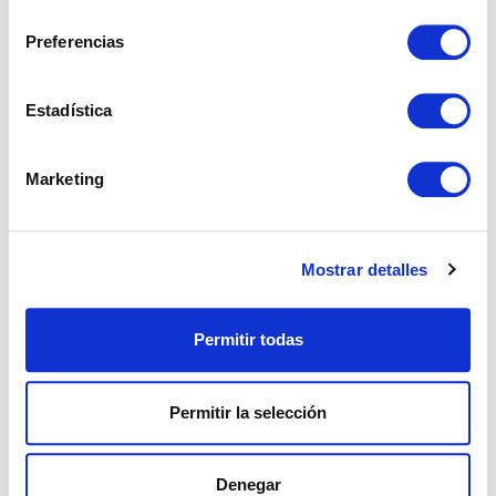
Ático en Estepona
consentimiento
Preferencias
Avda. Litoral, Estepona.
Estadística
3
3
€ 4.525.000
Marketing
ver más
Mostrar detalles
Permitir todas
Permitir la selección
Denegar