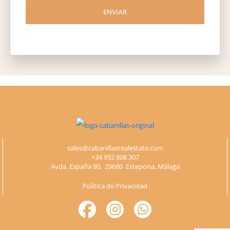
ENVIAR
Please
leave
this
field
empty.
sales@cabanillasrealestate.com
+34 952 808 307
Avda. España 90, 29680 Estepona, Málaga
Política de Privacidad