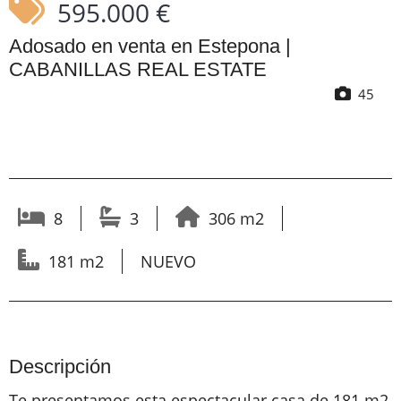
595.000 €
Adosado en venta en Estepona |
CABANILLAS REAL ESTATE
45
8
3
306 m2
181 m2
NUEVO
Descripción
Te presentamos esta espectacular casa de 181 m2