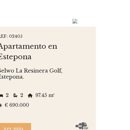
REF: 02405
Apartamento en
Estepona
Selwo La Resinera Golf,
Estepona.
2
2
97.45 m²
€ 690.000
ver más