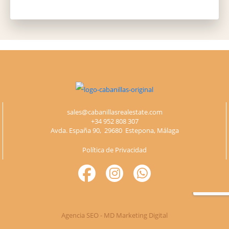
Please
leave
this
field
empty.
sales@cabanillasrealestate.com
+34 952 808 307
Avda. España 90, 29680 Estepona, Málaga
Política de Privacidad
Agencia SEO - MD Marketing Digital