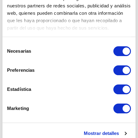
nuestros partners de redes sociales, publicidad y análisis
web, quienes pueden combinarla con otra información
que les haya proporcionado o que hayan recopilado a
partir del uso que haya hecho de sus servicios.
Selección
Necesarias
de
consentimiento
Preferencias
Estadística
REF: 02596
Marketing
Apartamento en Estepona
Cancelada (Nueva Milla De Oro),
Estepona.
Mostrar detalles