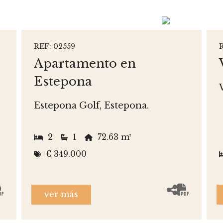
REF: 02559
Apartamento en
Estepona
Estepona Golf, Estepona.
2
1
72.63 m²
€ 349.000
ver más