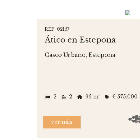
REF: 02157
Ático en Estepona
Casco Urbano, Estepona.
2
2
95 m²
€ 575.000
ver más