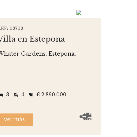
REF: 02702
Villa en Estepona
Whater Gardens, Estepona.
3
4
€ 2.890.000
ver más