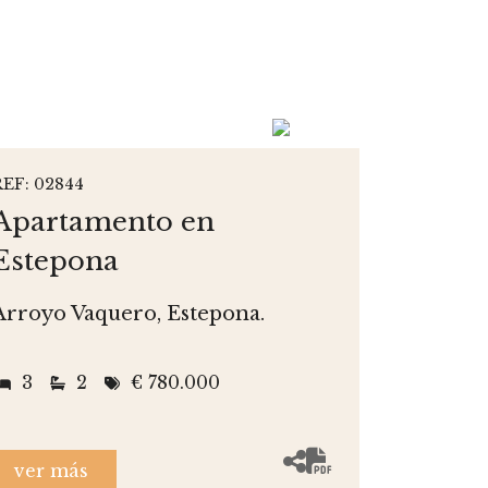
REF: 02844
Apartamento en
Estepona
Arroyo Vaquero, Estepona.
3
2
€ 780.000
ver más