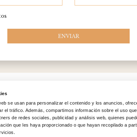
tos
ENVIAR
Please
leave
this
field
empty.
ies
web se usan para personalizar el contenido y los anuncios, ofrec
ar el tráfico. Además, compartimos información sobre el uso que
tners de redes sociales, publicidad y análisis web, quienes pue
sales@cabanillasrealestate.com
ación que les haya proporcionado o que hayan recopilado a parti
+34 952 808 307
vicios.
Avda. España 90, 29680 Estepona, Málaga