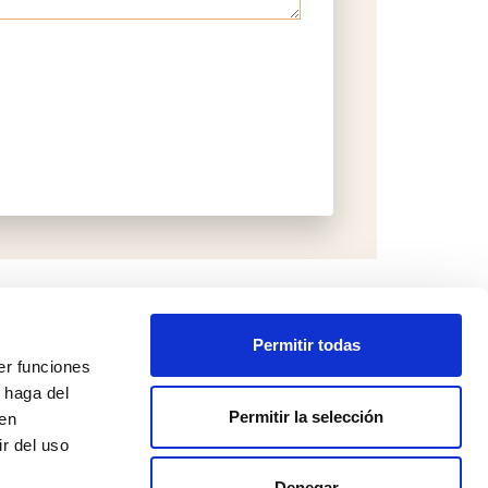
Permitir todas
er funciones
 haga del
Permitir la selección
den
r del uso
Denegar