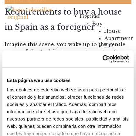
August 19, 2025
Requirements to buy a house
Properties
Buy
in Spain as a foreigner
House
Apartment
Imagine this scene: you wake up to the gentle
Flat
caress of the Andalusian sun, step out onto
Rustic
your terrace, and the Mediterranean Sea greets
House
you good morning. A cup of coffee, the sound
Chalet
of waves in the distance, and the p...
Villa
Esta página web usa cookies
Posted by:
Carmen Cabanillas Sánchez
Rent
Categories:
Real Estate
Land
Las cookies de este sitio web se usan para personalizar
Search
New
el contenido y los anuncios, ofrecer funciones de redes
Construction
sociales y analizar el tráfico. Además, compartimos
información sobre el uso que haga del sitio web con
About us
nuestros partners de redes sociales, publicidad y análisis
Your Broker
web, quienes pueden combinarla con otra información
Contact Us
que les haya proporcionado o que hayan recopilado a
Blog