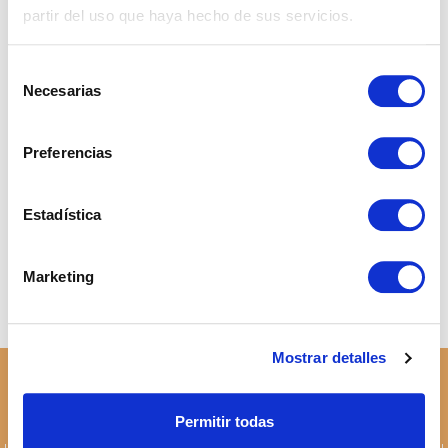
Properties
partir del uso que haya hecho de sus servicios.
Real Estate
Español
Selección
English
Necesarias
de
consentimiento
Preferencias
What nobody explains about buying a
Estadística
house in Spain as a foreigner
Taxes When Selling a Property in
Andalusia as a Non-Resident
Marketing
What is a real estate investment and how
to do it successfully?
Mostrar detalles
Permitir todas